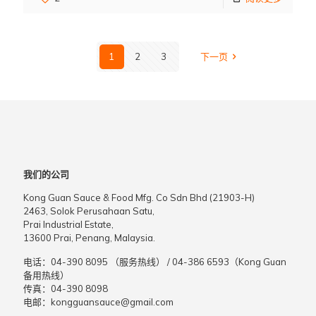
1
2
3
下一页
我们的公司
Kong Guan Sauce & Food Mfg. Co Sdn Bhd (21903-H)
2463, Solok Perusahaan Satu,
Prai Industrial Estate,
13600 Prai, Penang, Malaysia.
电话：
04-390 8095 （服务热线）
/
04-386 6593（Kong Guan
备用热线）
传真：
04-390 8098
电邮：
kongguansauce@gmail.com