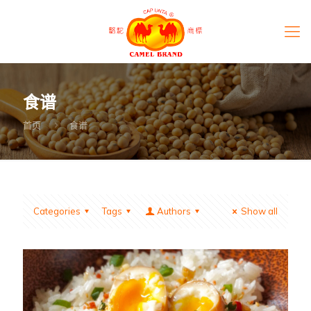
食谱
首页
食谱
Categories
Tags
Authors
Show all