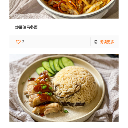
炒酱油乌冬面
2
阅读更多