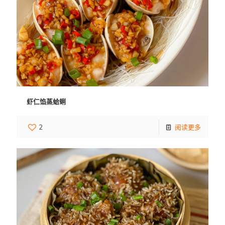
虾仁馅蒸蛤蜊
2
阅读更多