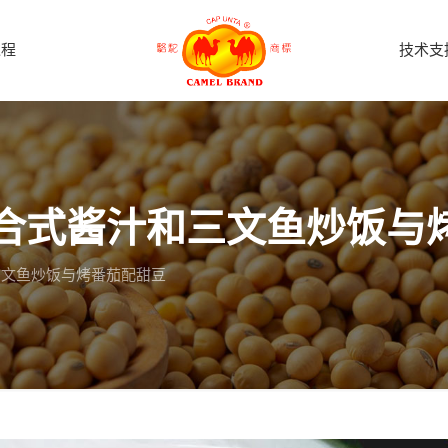
过程
技术支
合式酱汁和三文鱼炒饭与
三文鱼炒饭与烤番茄配甜豆