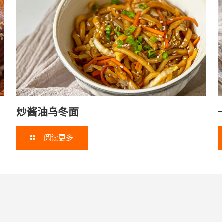
炒酱油乌冬面
阅读更多