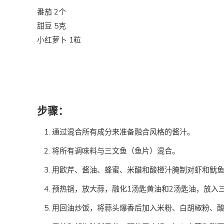
番茄 2个
甜豆 5克
小红萝卜 1粒
步骤：
通过混合所有成分来准备融合风格的酱汁。
将所有调味料与三文鱼（鱼片）混合。
用欧芹、酱油、蜂蜜、米醋和酸橙汁腌制对虾和鱿
预热锅，放大蒜，融化1汤匙黄油和2汤匙油，放入
用回油炒饭，将蒜头爆香后加入米粉、白胡椒粉、