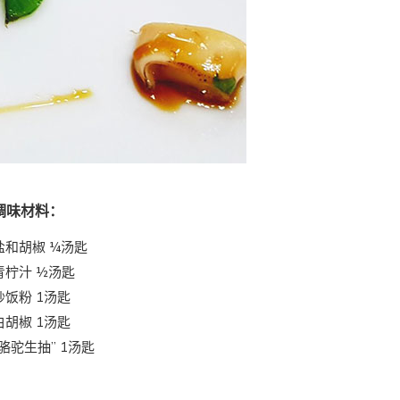
调味材料：
盐和胡椒 ¼汤匙
青柠汁 ½汤匙
炒饭粉 1汤匙
白胡椒 1汤匙
“骆驼生抽” 1汤匙