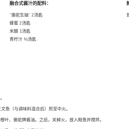
融合式酱汁的配料：
“骆驼生抽” 2汤匙
蜂蜜 2汤匙
米醋 1汤匙
青柠汁 ½汤匙
鱼。
三文鱼（与调味料混合后）煎至中火。
酸橙叶、骆驼牌酱油。之后，关掉火，放入鲑鱼并搅拌。