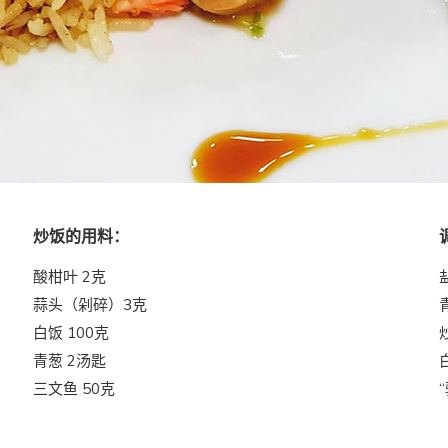
炒饭的用料：
酸柑叶 2克
蒜头（剁碎）3克
白饭 100克
青葱 2汤匙
三文鱼 50克